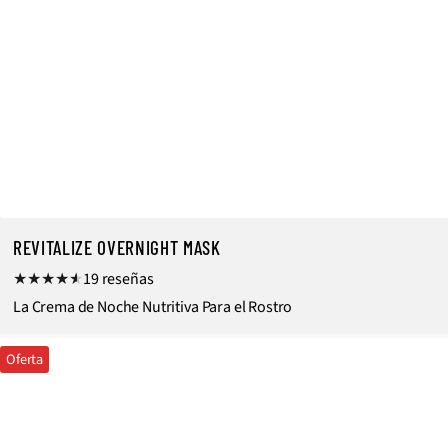
REVITALIZE OVERNIGHT MASK
1
19 reseñas
9
La Crema de Noche Nutritiva Para el Rostro
r
Oferta
e
s
e
ñ