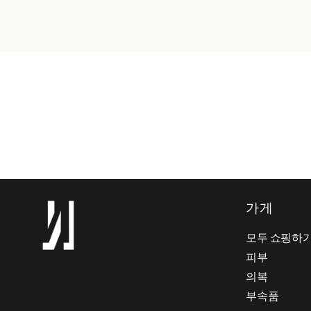
가게
모두 쇼핑하
피부
의복
부속품