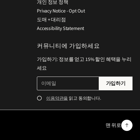
개인 정보 정책
Privacy Notice - Opt Out
도매 + 대리점
Accessibility Statement
커뮤니티에 가입하세요
가입하기: 정보를 얻고 15% 할인 혜택을 누리
세요
이
유
가입하기
메
효
일
한
이용약관을
읽고 동의합니다.
*
이
메
일
맨 위로
주