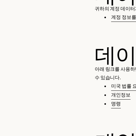
&
.
귀하의 계정 데이터
A
계정 정보
c
c
e
s
데이
s
o
ri
아래 링크를 사용하
e
수 있습니다.
s
미국 법률 
개인정보
명령