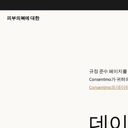
인
E
오
과
s
,
특
s
피부
의복
에 대한
트
별
e
리
혜
n
오
택
ti
,
등
a
키
을
l
트
받
s
쇼
규정 준수 페이지를 
으
A
핑
Consentmo가 
실
p
하
Consentmo의 데
수
p
기
있
a
습
r
니
e
데이
다
l