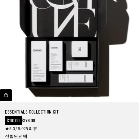
ESSENTIALS COLLECTION KIT
판
$110.00
$176.00
정
매
2
5.0 / 5.0
25 리뷰
상
가
가
5
선별된 선택
격