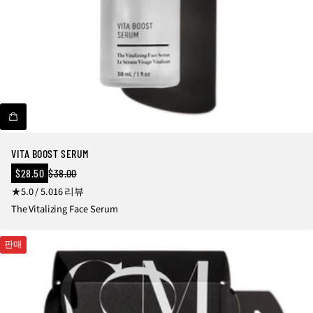
c
e
s
s
o
ri
e
s
VITA BOOST SERUM
판
$28.50
$38.00
정
매
1
5.0 / 5.0
16 리뷰
상
가
가
6
The Vitalizing Face Serum
격
총
리
판매
뷰