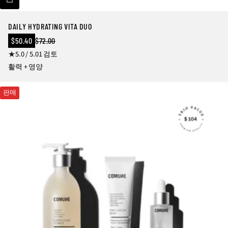
DAILY HYDRATING VITA DUO
판
$50.40
$72.00
정
매
1
5.0 / 5.0
1 검토
상
가
가
총
활력 + 영양
격
리
뷰
판매