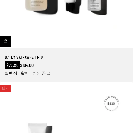
DAILY SKINCARE TRIO
판
$72.80
$104.00
정
매
클렌징 + 활력 + 영양 공급
상
가
가
격
판매