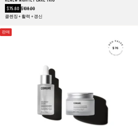
판
$75.60
$108.00
정
매
클렌징 + 활력 + 갱신
상
가
가
격
판매