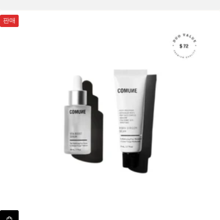
총
리
판매
뷰