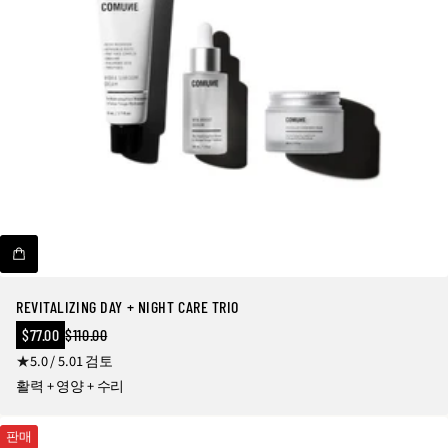
REVITALIZING DAY + NIGHT CARE TRIO
판
$77.00
$110.00
정
매
1
5.0 / 5.0
1 검토
상
가
가
총
활력 + 영양 + 수리
격
리
뷰
판매