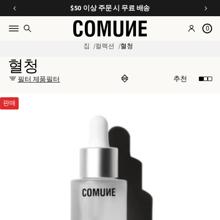
에
오
E
$50 이상 주문 시 무료 배송
가
s
,
입
0
트
s
하
리
e
집
컬렉션
혈청
세
오
n
혈청
요
ti
,
필터 제품
필터
키
a
트
ls
판매
쇼
A
핑
p
하
p
기
a
r
e
l
&
A
c