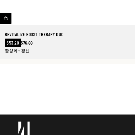
REVITALIZE BOOST THERAPY DUO
판
$53.20
$76.00
정
매
활성화 + 갱신
상
가
가
격