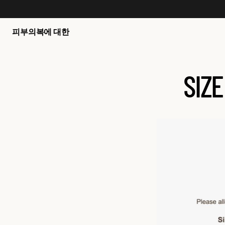
인
E
오
과
s
,
특
s
피부
의복
에 대한
트
별
e
리
혜
n
오
택
ti
SIZE
,
등
a
키
을
l
트
받
s
쇼
으
A
핑
실
p
하
수
p
기
있
a
습
r
니
e
다
l