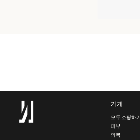
가게
모두 쇼핑하
피부
의복