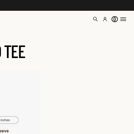
0
D TEE